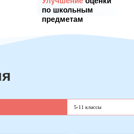
Улучшение
оценки
по школьным
предметам
ия
5-11 классы