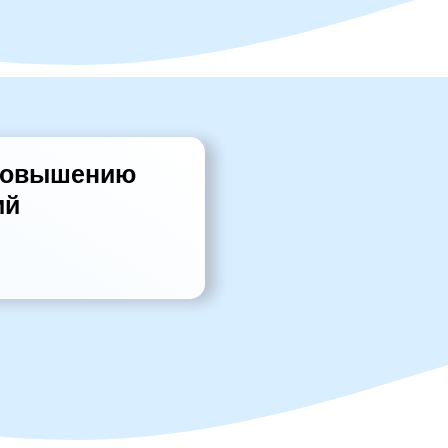
 повышению
ий
Летняя смена
посмотреть видео
"
Школа героев
"
подробнее