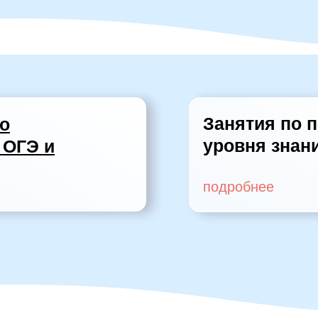
Занятия по
о
уровня знан
 ОГЭ и
подробнее
Время
мастерства (НЕ
продленка)
подробнее