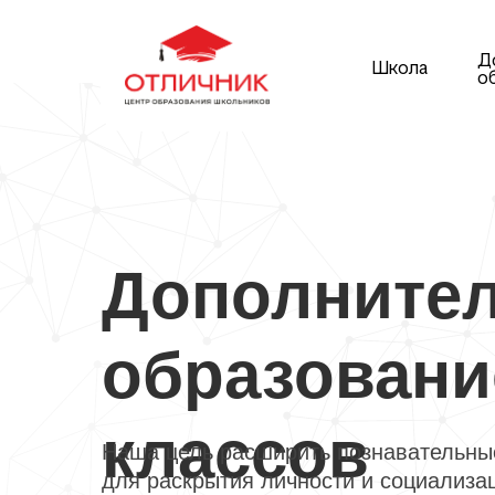
Д
Школа
о
Дополните
образование
классов
Наша цель расширить познавательные
для раскрытия личности и социализа