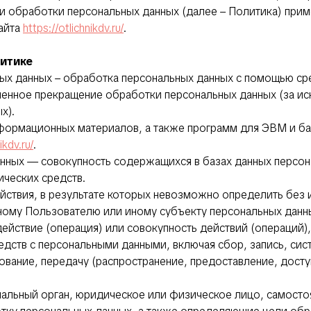
ии обработки персональных данных (далее – Политика) при
айта
https://otlichnikdv.ru/
.
литике
ных данных – обработка персональных данных с помощью ср
менное прекращение обработки персональных данных (за ис
х).
информационных материалов, а также программ для ЭВМ и ба
ikdv.ru/
.
нных — совокупность содержащихся в базах данных персон
ческих средств.
ействия, в результате которых невозможно определить бе
ному Пользователю или иному субъекту персональных данн
действие (операция) или совокупность действий (операций
едств с персональными данными, включая сбор, запись, сис
ование, передачу (распространение, предоставление, досту
ипальный орган, юридическое или физическое лицо, самост