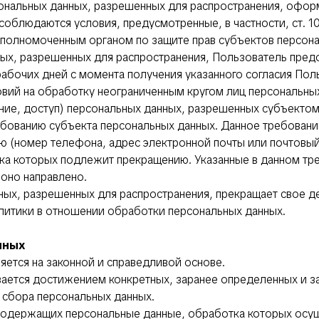
ональных данных, разрешенных для распространения, оформ
облюдаются условия, предусмотренные, в частности, ст. 10
уполномоченным органом по защите прав субъектов персона
нных, разрешенных для распространения, Пользователь пред
 рабочих дней с момента получения указанного согласия П
овий на обработку неограниченным кругом лиц персональны
ение, доступ) персональных данных, разрешенных субъектом
бованию субъекта персональных данных. Данное требовани
ю (номер телефона, адрес электронной почты или почтовый
ка которых подлежит прекращению. Указанные в данном тр
оно направлено.
нных, разрешенных для распространения, прекращает свое д
Политики в отношении обработки персональных данных.
нных
яется на законной и справедливой основе.
вается достижением конкретных, заранее определенных и з
 сбора персональных данных.
 содержащих персональные данные, обработка которых осу